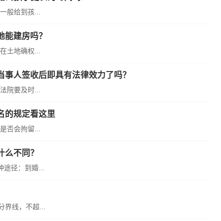
般给到孩...
地能建房吗？
土地确权...
当事人签收后即具有法律效力了吗？
院要及时...
名的规定看这里
否会拘留...
什么不同？
径：到婚...
界线，不超...