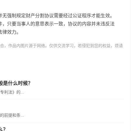
并无强制规定财产分割协议需要经过公证程序才能生效。
件，只要当事人的意思表示一致，协议的内容并未违反法
法律效力。
合，作品内图片源于网络。仅供交流学习，若侵犯到您的权益，烦请
产分割协议可以当遗嘱吗
财产分割协议书需要公证吗
般是什么时候？
利法》的...
前提和条...
么？