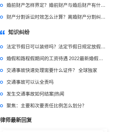
婚前财产怎样界定？婚前财产与婚后财产有什么区别？
2023-03-29 16:54:32
财产分割诉讼时效怎么计算？离婚财产分割纠纷官司诉讼有哪些程序？
律师回答区
知识纠纷
被合同诈骗了在哪里报案？合同诈骗罪的常见情形有哪些？
法定节假日可以装修吗？法定节假日规定放假天数是多少天？
婚假和路程假期间的工资待遇 2022最新婚假国家规定内容是什么？
2023-03-29 16:54:32
交通事故快速处理需要什么证件？ 全球独家
律师回答区
交通事故可以认全责吗
发生交通事故如何结案|热闻
偷逃税款500万的量刑标准是什么？偷逃税款多少钱构成犯罪？
聚焦：主要和次要责任比例怎么划分？
2023-03-29 16:54:32
律师最新回复
律师回答区