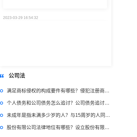
2023-03-29 16:54:32
律师回答区
被合同诈骗了在哪里报案？合同诈骗罪的常见情形有哪些？
2023-03-29 16:54:32
律师回答区
公司法
满足商标侵权的构成要件有哪些？侵犯注册商标专用权行为有哪些？
偷逃税款500万的量刑标准是什么？偷逃税款多少钱构成犯罪？
个人债务和公司债务怎么追讨？公司债务追讨的注意事项有哪些？
2023-03-29 16:54:32
未成年是指未满多少岁的人？与15周岁的人同居犯法吗？
律师回答区
股份有限公司法律地位有哪些？设立股份有限公司的法律意见书