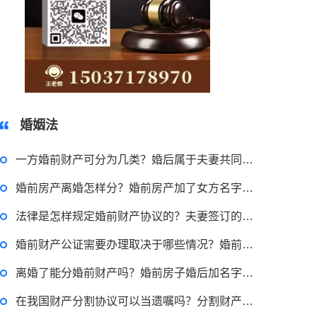
15037178970
婚姻法
一方婚前财产可分为几类？婚后属于夫妻共同财产的有哪些？
婚前房产离婚怎样分？婚前房产加了女方名字算共同财产吗？
法律是怎样规定婚前财产协议的？夫妻签订的婚前财产协议有用吗？
2023-03-29 16:54:32
婚前财产公证需要办理取决于哪些情况？婚前财产公证手续需要多久？
律师回答区
离婚了能分婚前财产吗？婚前房子婚后加名字算共同财产吗？
虚开增值税发票罪要如何来界定？虚开增值税票罪怎样规定立案标准的？
在我国财产分割协议可以当遗嘱吗？分割财产协议书内容有什么？